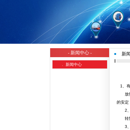
- 新闻中心 -
新
→
新闻中心
1、有
放热效
的安定
2、
转矩比
3、