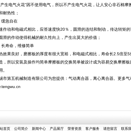
生电气火花”因不使用电气，所以不产生电气火花，让人安心非石棉摩
和耐热性；
缓急自在
动和电磁式相比，应答速度快20％，圆滑的连结和制动，传达转矩的
圆滑的作动使得机械的耐久性向上，产生出莫大的价值；
长寿命，维修简单
果良好，磨擦板的厚度有很大宽裕，和电磁式相比，寿命长2.5倍至5
造，所以安装及操作均简单摩擦板的交换简单被设计成为容易交换摩擦板
用。
市第五机械制造有限公司为您提供：
气动离合器
，
离心离合器
。更多气
.tengwu.cn
站首页
公司简介
新闻中心
产品展厅
荣誉资质
客户服务
请您留言
联系