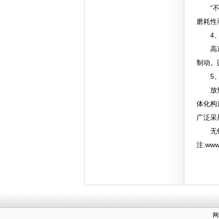
“不产
磨耗性
4、
高速作
制动。
5、
放热效
体化构
广泛采
无锡
注:
www
网